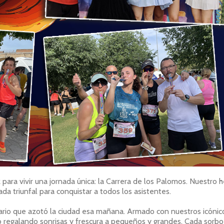
ara vivir una jornada única: la Carrera de los Palomos. Nuestro 
rada triunfal para conquistar a todos los asistentes.
etario que azotó la ciudad esa mañana. Armado con nuestros icónic
o regalando sonrisas y frescura a pequeños y grandes. Cada sorbo