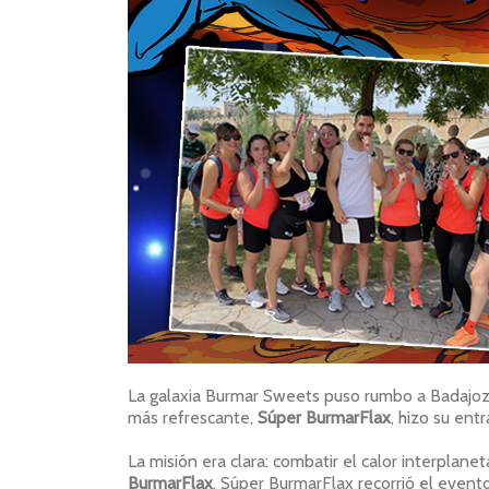
La galaxia Burmar Sweets puso rumbo a Badajoz p
más refrescante,
Súper BurmarFlax
, hizo su ent
La misión era clara: combatir el calor interplan
BurmarFlax
, Súper BurmarFlax recorrió el event