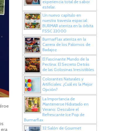
experiencia total de sabor
estelar.
Un nuevo capítulo en
nuestra travesía espacial:
BURMAR aterriza en la órbita
FSSC 22000
BurmarFlax aterriza en la
Carrera de los Palomos de
Badajoz
El Fascinante Mundo de la
Pectina: El Secreto Detrás
de las Golosinas Irresistibles
Colorantes Naturales y
Artificiales: ¿Cuál es la Mejor
Opción?
La Importancia de
Mantenerse Hidratado en
héroe
Verano: Descubre el
Refrescante Ice Pop de
Burmarflax
os
32 Salón de Gourmet
 era