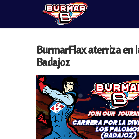
BurmarFlax aterriza en l
Badajoz