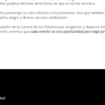
o pudiera disfrutar de la fiesta sin que el sol les venciera.
stro personaje no solo refrescó a los presentes, sino que también
píritu alegre y diverso de esta celebración.
ulación de la Carrera de los Palomos por acogernos y dejarnos fo
Sweets creemos que
cada evento es una oportunidad para viajar ju
idad