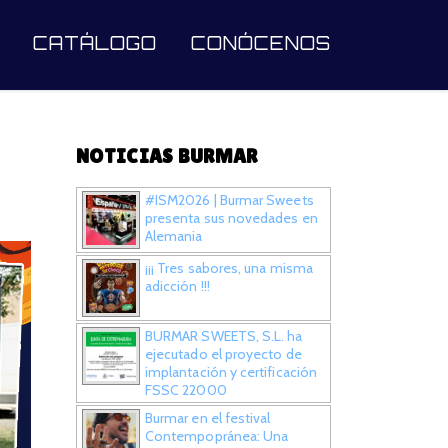
CATÁLOGO
CONÓCENOS
NOTICIAS BURMAR
#ISM2026 | Burmar Sweets
presenta sus novedades en
Alemania
¡¡¡ Tres sabores, una misma
adicción !!!
BURMAR SWEETS, S.L. ha
ejecutado el proyecto de
implantación y certificación
FSSC 22000
Burmar en el festival
Contempopránea: Una