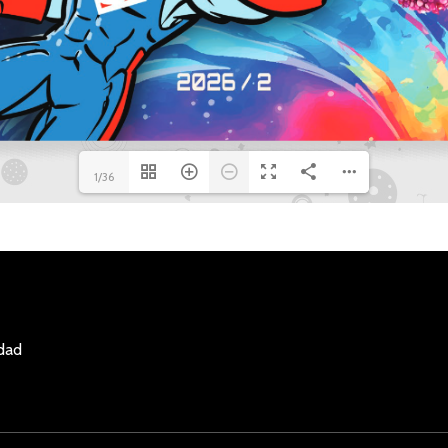
1/36
idad